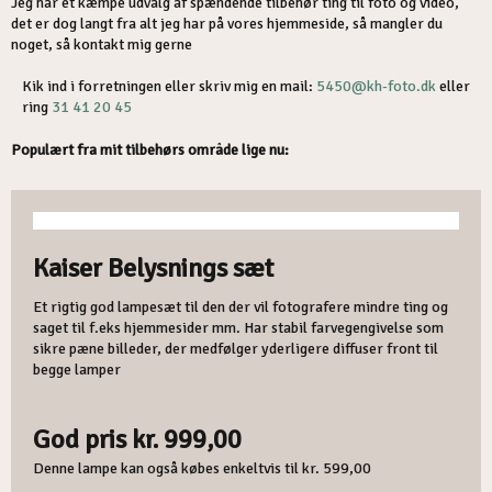
​Jeg har et kæmpe udvalg af spændende tilbehør ting til foto og video,
det er dog langt fra alt jeg har på vores hjemmeside, så mangler du
noget, så kontakt mig gerne
Kik ind i forretningen eller skriv mig en mail:
5450@kh-foto.dk
eller
ring
31 41 20 45
​Populært fra mit tilbehørs område lige nu:
​Kaiser Belysnings sæt
Et rigtig god lampesæt til den der vil fotografere mindre ting og
saget til f.eks hjemmesider mm. Har stabil farvegengivelse som
sikre pæne billeder, der medfølger yderligere diffuser front til
begge lamper
God pris kr. 999,00
Denne lampe kan også købes enkeltvis til kr. 599,00