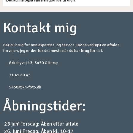
Det kunne også være en god ide til dig!!​
​Kontakt mig
Har du brug for min expertise og service, lav da venligst en aftale i
forvejen, jeg er der for det meste når du har brug for det.
Ørkebyvej 13, 5450 Otterup​
31 41 20 45
5450@kh-foto.dk​
​Åbningstider:​
25 juni Torsdag: Åben efter aftale
26. juni Fredag: Åben kl. 10-17