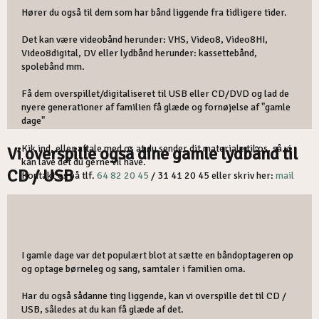
Hører du også til dem som har bånd liggende fra tidligere tider.
Det kan være videobånd herunder: VHS, Video8, Video8HI,
Video8digital, DV eller lydbånd herunder: kassettebånd,
spolebånd mm.
Få dem overspillet/digitaliseret til USB eller CD/DVD og lad de
nyere generationer af familien få glæde og fornøjelse af "gamle
dage"​
Kik ind, eller aftale med os at du sender dit materiale til os, så vi
Vi overspille også dine gamle lydbånd til
kan lave det du gerne vil have.
CD / USB
Kontakt os på tlf.
64 82 20 45
/ 31 41 20 45 eller skriv her:
mail
I gamle dage var det populært blot at sætte en båndoptageren op
og optage børneleg og sang, samtaler i familien oma.
Har du også sådanne ting liggende, kan vi overspille det til CD /
USB, således at du kan få glæde af det.​