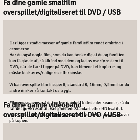
​Få dine gamle smalfilm
overspillet/digitaliseret til DVD / USB
Der ligger stadig masser af gamle familiefilm rundt omkring i
gemmerne.
Har du også nogle film, som du kan tænke dig at du og familien
kan få glæde af, så kik ind med dem og lad os overføre dem til
DVD, når de først ligger på DVD, kan filmene let kopieres og
måske beskæres/redigeres efter ønske.
Vi kan overspille film i: super8, standard 8, 16mm, 9,5mm har du
andre ønsker så kontakt os trygt.
Filmene scannes, så det er hvert enkelt billede der scannes, så du
Få dine gamle videobånd
får det gode resultat. Vælg mellem Standart eller HD kvalitet.
overspillet/digitaliseret til DVD / USB
Hvis filmen indeholder lydspor, kommer denne lyd også med over
på kopien.