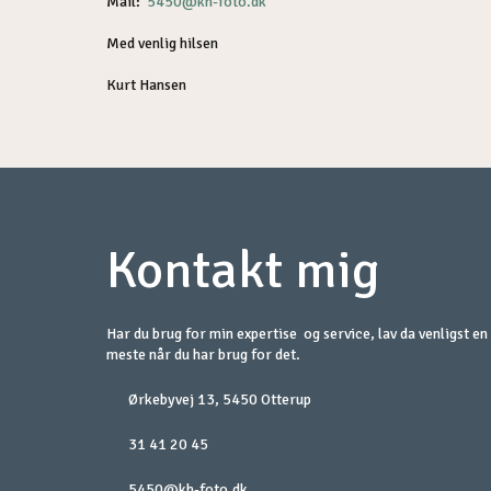
Mail:
5450@kh-foto.dk
Med venlig hilsen
Kurt Hansen
​Kontakt mig
Har du brug for min expertise og service, lav da venligst en a
meste når du har brug for det.
Ørkebyvej 13, 5450 Otterup​
31 41 20 45
5450@kh-foto.dk​