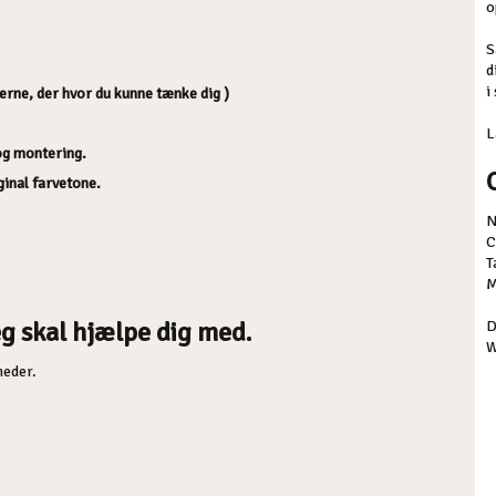
o
S
d
i
gerne, der hvor du kunne tænke dig )
L
 og montering.
iginal farvetone.
N
C
T
M
g skal hjælpe dig med.
D
W
heder.