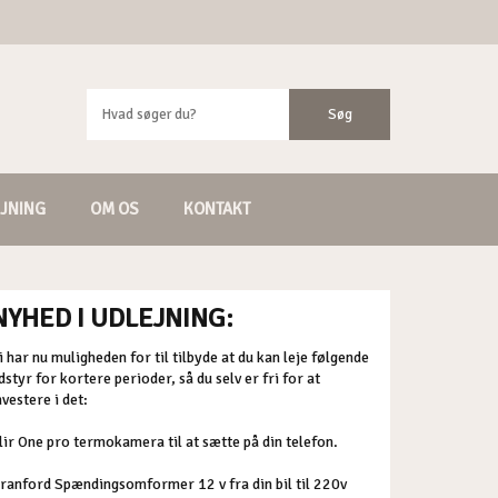
JNING
OM OS
KONTAKT
NYHED I UDLEJNING:
i har nu muligheden for til tilbyde at du kan leje følgende
dstyr for kortere perioder, så du selv er fri for at
nvestere i det:
lir One pro termokamera til at sætte på din telefon.
ranford Spændingsomformer 12 v fra din bil til 220v