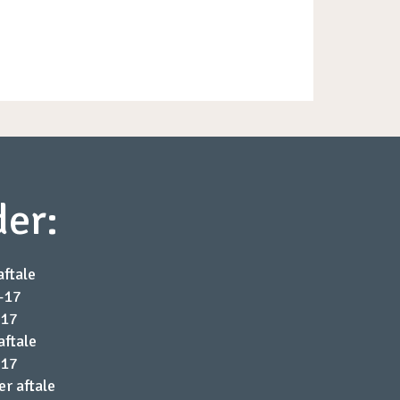
er:​
aftale
0-17
-17
aftale
-17
er aftale