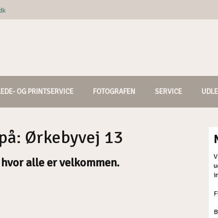
dk
LEDE- OG PRINTSERVICE
FOTOGRAFEN
SERVICE
UDLE
å: Ørkebyvej 13
V
, hvor alle er velkommen.
u
i
F
B